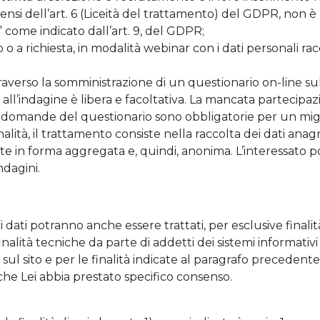
si dell’art. 6 (Liceità del trattamento) del GDPR, non è r
” come indicato dall’art. 9, del GDPR;
 o a richiesta, in modalità webinar con i dati personali r
raverso la somministrazione di un questionario on-line sull
e all’indagine è libera e facoltativa. La mancata partec
le domande del questionario sono obbligatorie per un mi
finalità, il trattamento consiste nella raccolta dei dati anagr
ite in forma aggregata e, quindi, anonima. L’interessato 
ndagini.
suoi dati potranno anche essere trattati, per esclusive fina
 finalità tecniche da parte di addetti dei sistemi informat
l sito e per le finalità indicate al paragrafo precedente. I
 che Lei abbia prestato specifico consenso.