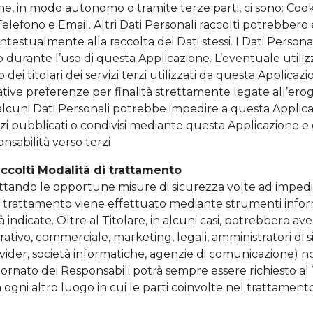
one, in modo autonomo o tramite terze parti, ci sono: Coo
fono e Email. Altri Dati Personali raccolti potrebbero es
ontestualmente alla raccolta dei Dati stessi. I Dati Person
urante l’uso di questa Applicazione. L’eventuale utilizzo
dei titolari dei servizi terzi utilizzati da questa Applica
elative preferenze per finalità strettamente legate all’erog
uni Dati Personali potrebbe impedire a questa Applicazio
zi pubblicati o condivisi mediante questa Applicazione e ga
onsabilità verso terzi
accolti Modalità di trattamento
dottando le opportune misure di sicurezza volte ad impedir
Il trattamento viene effettuato mediante strumenti inform
indicate. Oltre al Titolare, in alcuni casi, potrebbero aver
ativo, commerciale, marketing, legali, amministratori di 
g provider, società informatiche, agenzie di comunicazione)
ornato dei Responsabili potrà sempre essere richiesto al
n ogni altro luogo in cui le parti coinvolte nel trattamento