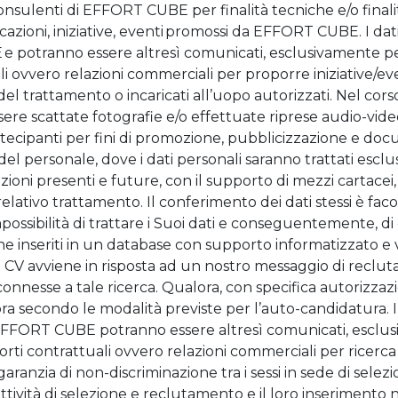
onsulenti di EFFORT CUBE per finalità tecniche e/o finalit
azioni, iniziative, eventi promossi da EFFORT CUBE. I dati
potranno essere altresì comunicati, esclusivamente per le
 ovvero relazioni commerciali per proporre iniziative/e
del trattamento o incaricati all’uopo autorizzati. Nel corso
ssere scattate fotografie e/o effettuate riprese audio-v
rtecipanti per fini di promozione, pubblicizzazione e do
 del personale, dove i dati personali saranno trattati esclu
sizioni presenti e future, con il supporto di mezzi cartace
elativo trattamento. Il conferimento dei dati stessi è facolta
ssibilità di trattare i Suoi dati e conseguentemente, di da
e inseriti in un database con supporto informatizzato e v
del CV avviene in risposta ad un nostro messaggio di reclut
onnesse a tale ricerca. Qualora, con specifica autorizzazio
ora secondo le modalità previste per l’auto-candidatura. I 
FFORT CUBE potranno essere altresì comunicati, esclusiva
ti contrattuali ovvero relazioni commerciali per ricerca 
1 a garanzia di non-discriminazione tra i sessi in sede di se
attività di selezione e reclutamento e il loro inseriment