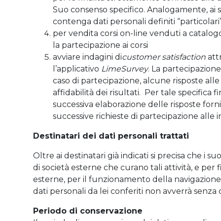
Suo consenso specifico. Analogamente, ai sen
contenga dati personali definiti “particolari
per vendita corsi on-line venduti a catalogo
la partecipazione ai corsi
avviare indagini di
customer satisfaction
att
l’applicativo
LimeSurvey
. La partecipazion
caso di partecipazione, alcune risposte al
affidabilità dei risultati. Per tale specifica 
successiva elaborazione delle risposte forn
successive richieste di partecipazione alle i
Destinatari dei dati personali trattati
Oltre ai destinatari già indicati si precisa che i 
di società esterne che curano tali attività, e per
esterne, per il funzionamento della navigazione su
dati personali da lei conferiti non avverrà senza
Periodo di conservazione