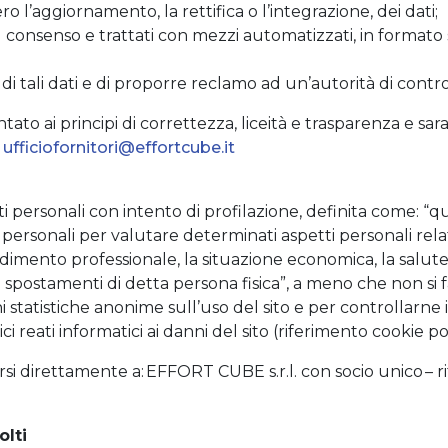
o l’aggiornamento, la rettifica o l’integrazione, dei dati;
 il consenso e trattati con mezzi automatizzati, in formato
 di tali dati e di proporre reclamo ad un’autorità di contro
tato ai principi di correttezza, liceità e trasparenza e sa
:
ufficiofornitori@effortcube.it
personali con intento di profilazione, definita come: “q
ti personali per valutare determinati aspetti personali relat
dimento professionale, la situazione economica, la salute, 
li spostamenti di detta persona fisica”, a meno che non si 
ni statistiche anonime sull’uso del sito e per controllarne
ci reati informatici ai danni del sito (riferimento cookie pol
si direttamente a: EFFORT CUBE s.r.l. con socio unico – rif.
olti