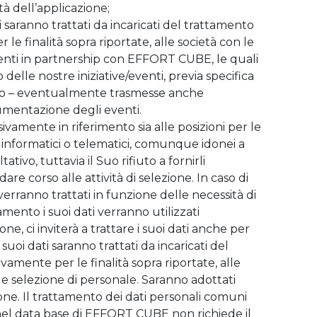
à dell’applicazione;
 saranno trattati da incaricati del trattamento
 finalità sopra riportate, alle società con le
venti in partnership con EFFORT CUBE, le quali
 delle nostre iniziative/eventi, previa specifica
ideo – eventualmente trasmesse anche
cumentazione degli eventi.
sivamente in riferimento sia alle posizioni per le
i, informatici o telematici, comunque idonei a
tivo, tuttavia il Suo rifiuto a fornirli
re corso alle attività di selezione. In caso di
erranno trattati in funzione delle necessità di
amento i suoi dati verranno utilizzati
ne, ci inviterà a trattare i suoi dati anche per
suoi dati saranno trattati da incaricati del
mente per le finalità sopra riportate, alle
e selezione di personale. Saranno adottati
lezione. Il trattamento dei dati personali comuni
o nel data base di EFFORT CUBE non richiede il