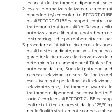
incaricati del trattamento dipendenti e/o c
inviare informative relativamente a comunic
dipendenti e/o consulenti di EFFORT CUBE e 
quali EFFORT CUBE ha rapporti contrattuali
tratteranno i dati in qualità di Responsabili 
autorizzazione e liberatoria, potrebbero e
in streaming – che potrebbero ritrarre i pa
procedere all’attività di ricerca e selezione
quali Lei si è candidato, che ad ulteriori po
garantire la sicurezza e la riservatezza del r
determinerà unicamente per il Titolare l’impo
auto-candidatura, i Suoi dati potranno anch
ricerca e selezione in essere. Se l’inoltro 
esclusivamente per le finalità di selezione c
selezioni diverse, il trattamento avverrà all
trattamento dipendenti e/o consulenti di E
società con le quali EFFORT CUBE ha rappor
inoltre tutti i criteri previsti dal lgs. 125/9
per le finalità strettamente connesse alle 